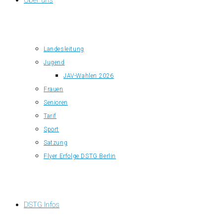
Über uns
Landesleitung
Jugend
JAV-Wahlen 2026
Frauen
Senioren
Tarif
Sport
Satzung
Flyer Erfolge DSTG Berlin
DSTG Infos