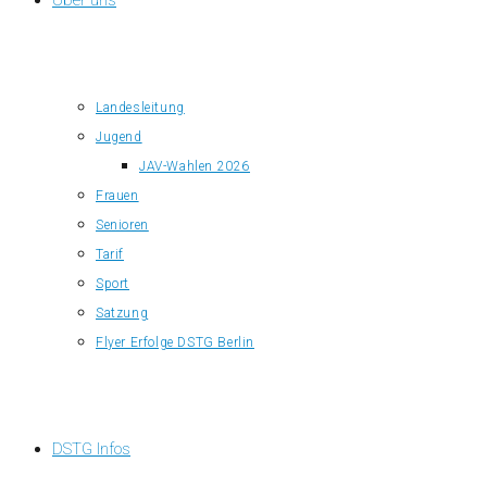
Über uns
Landesleitung
Jugend
JAV-Wahlen 2026
Frauen
Senioren
Tarif
Sport
Satzung
Flyer Erfolge DSTG Berlin
DSTG Infos