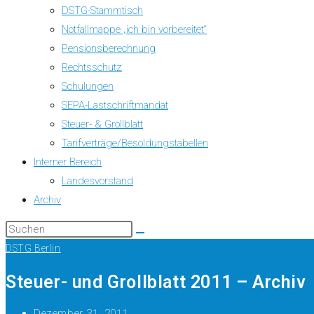
DSTG-Stammtisch
Notfallmappe „ich bin vorbereitet“
Pensionsberechnung
Rechtsschutz
Schulungen
SEPA-Lastschriftmandat
Steuer- & Grollblatt
Tarifverträge/Besoldungstabellen
Interner Bereich
Landesvorstand
Archiv
DSTG Berlin
Steuer- und Grollblatt 2011 – Archiv
Dezember 31, 2011