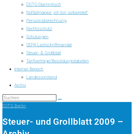
DSTG-Stammtisch
Notfallmappe „ich bin vorbereitet“
Pensionsberechnung
Rechtsschutz
Schulungen
SEPA-Lastschriftmandat
Steuer- & Grollblatt
Tarifverträge/Besoldungstabellen
Interner Bereich
Landesvorstand
Archiv
DSTG Berlin
Steuer- und Grollblatt 2009 –
Archiv