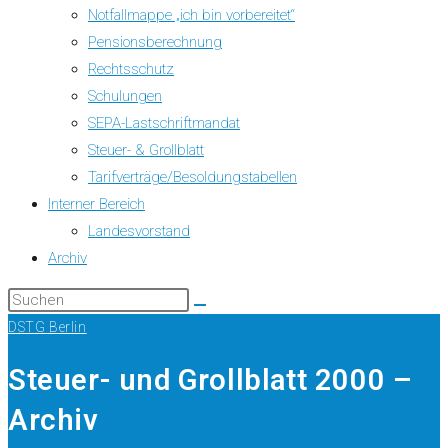
Notfallmappe „ich bin vorbereitet“
Pensionsberechnung
Rechtsschutz
Schulungen
SEPA-Lastschriftmandat
Steuer- & Grollblatt
Tarifverträge/Besoldungstabellen
Interner Bereich
Landesvorstand
Archiv
DSTG Berlin
Steuer- und Grollblatt 2000 –
Archiv