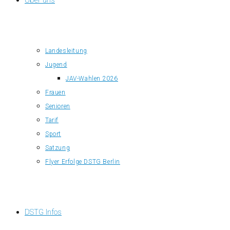
Über uns
Landesleitung
Jugend
JAV-Wahlen 2026
Frauen
Senioren
Tarif
Sport
Satzung
Flyer Erfolge DSTG Berlin
DSTG Infos