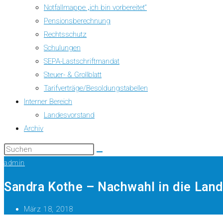
Notfallmappe „ich bin vorbereitet“
Pensionsberechnung
Rechtsschutz
Schulungen
SEPA-Lastschriftmandat
Steuer- & Grollblatt
Tarifverträge/Besoldungstabellen
Interner Bereich
Landesvorstand
Archiv
admin
Sandra Kothe – Nachwahl in die Land
März 18, 2018