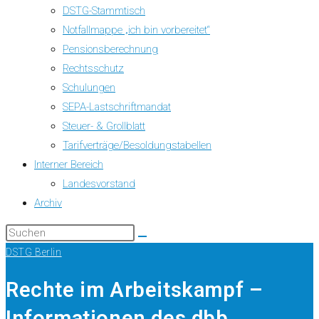
DSTG-Stammtisch
Notfallmappe „ich bin vorbereitet“
Pensionsberechnung
Rechtsschutz
Schulungen
SEPA-Lastschriftmandat
Steuer- & Grollblatt
Tarifverträge/Besoldungstabellen
Interner Bereich
Landesvorstand
Archiv
DSTG Berlin
Rechte im Arbeitskampf –
Informationen des dbb