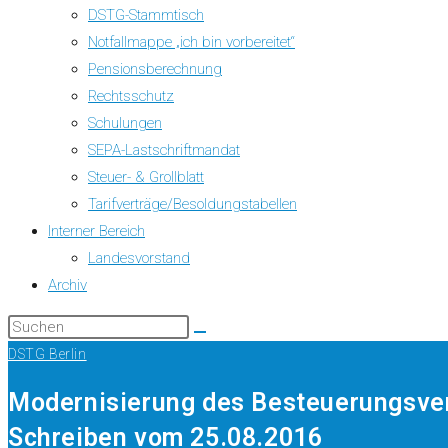
DSTG-Stammtisch
Notfallmappe „ich bin vorbereitet“
Pensionsberechnung
Rechtsschutz
Schulungen
SEPA-Lastschriftmandat
Steuer- & Grollblatt
Tarifverträge/Besoldungstabellen
Interner Bereich
Landesvorstand
Archiv
DSTG Berlin
Modernisierung des Besteuerungsve
Schreiben vom 25.08.2016