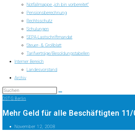
Notfallmappe „ich bin vorbereitet“
Pensionsberechnung
Rechtsschutz
Schulungen
SEPA-Lastschriftmandat
Steuer- & Grollblatt
Tarifverträge/Besoldungstabellen
Interner Bereich
Landesvorstand
Archiv
DSTG Berlin
Mehr Geld für alle Beschäftigten 11/
November 12, 2008