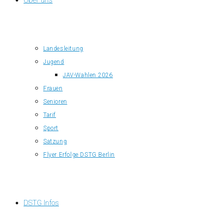
Über uns
Landesleitung
Jugend
JAV-Wahlen 2026
Frauen
Senioren
Tarif
Sport
Satzung
Flyer Erfolge DSTG Berlin
DSTG Infos