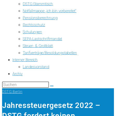
DSTG-Stammtisch
Notfallmappe „ich bin vorbereitet“
Pensionsberechnung
Rechtsschutz
Schulungen
SEPA-Lastschriftmandat
Steuer- & Grollblatt
Tarifverträge/Besoldungstabellen
Interner Bereich
Landesvorstand
Archiv
DSTG Berlin
Jahressteuergesetz 2022 –
DSTG fordert keinen