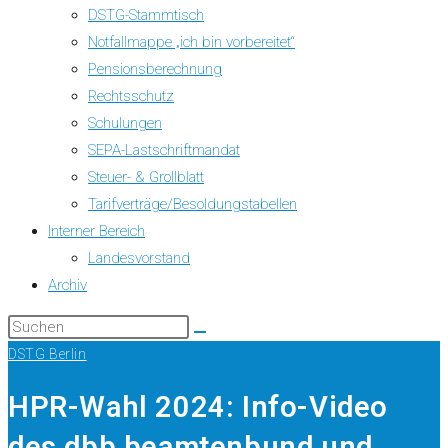
DSTG-Stammtisch
Notfallmappe „ich bin vorbereitet“
Pensionsberechnung
Rechtsschutz
Schulungen
SEPA-Lastschriftmandat
Steuer- & Grollblatt
Tarifverträge/Besoldungstabellen
Interner Bereich
Landesvorstand
Archiv
DSTG Berlin
HPR-Wahl 2024: Info-Video
des dbb beamtenbund und