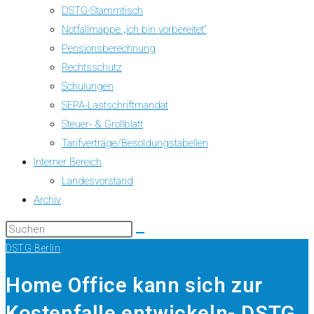
DSTG-Stammtisch
Notfallmappe „ich bin vorbereitet“
Pensionsberechnung
Rechtsschutz
Schulungen
SEPA-Lastschriftmandat
Steuer- & Grollblatt
Tarifverträge/Besoldungstabellen
Interner Bereich
Landesvorstand
Archiv
DSTG Berlin
Home Office kann sich zur
Kostenfalle entwickeln- DSTG