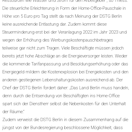
Ressourcen wie Wasser und Strom für den Arbeitgeber“, so Thiess.
Die steuerliche Erleichterung in Form der Home-Office-Pauschale in
Höhe von 5 Euro pro Tag stellt da nach Meinung der DSTG Berlin
keine ausreichende Entlastung dar. Zudem kommt diese
Steuerminderung erst bei der Veranlagung 2022 im Jahr 2023 und
wegen der Erhöhung des Werbungskostenpauschbetrages
teilweise gar nicht zum Tragen. Viele Beschäftigte müssen jedoch
bereits jetzt hohe Abschläge an die Energieversorger leisten. Weder
die kommende Tarifanpassung und Besoldungserhöhung oder das
Energiegeld mildern die Kostenexplosion bei Energiekosten und den
anderen gestiegenen Lebenshaltungskosten ausreichend ab. Der
Chef der DSTG Berlin fordert daher: „Das Land Berlin muss handeln,
denn durch die Entsendung von Beschäftigten ins Home-Office
spart sich der Dienstherr selbst die Nebenkosten für den Unterhalt
der Räume.“
Zudem verweist die DSTG Berlin in diesem Zusammenhang auf die
jüngst von der Bundesregierung beschlossene Möglichkeit, dass